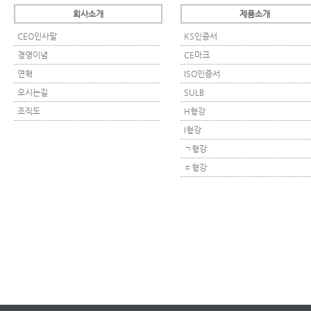
회사소개
제품소개
CEO인사말
KS인증서
경영이념
CE마크
연혁
ISO인증서
오시는길
SULB
조직도
H형강
I형강
ㄱ형강
ㄷ형강