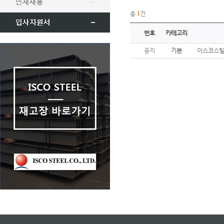
총
1
건
번호
카테고리
공지
기본
이스코스틸